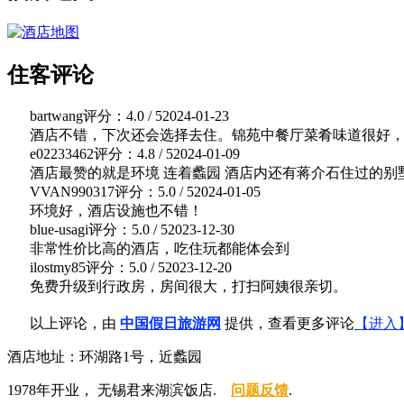
住客评论
bartwang
评分：4.0 / 5
2024-01-23
酒店不错，下次还会选择去住。锦苑中餐厅菜肴味道很好，
e02233462
评分：4.8 / 5
2024-01-09
酒店最赞的就是环境 连着蠡园 酒店内还有蒋介石住过的别
VVAN990317
评分：5.0 / 5
2024-01-05
环境好，酒店设施也不错！
blue-usagi
评分：5.0 / 5
2023-12-30
非常性价比高的酒店，吃住玩都能体会到
ilostmy85
评分：5.0 / 5
2023-12-20
免费升级到行政房，房间很大，打扫阿姨很亲切。
以上评论，由
中国假日旅游网
提供，查看更多评论
【进入
酒店地址：环湖路1号，近蠡园
1978年开业， 无锡君来湖滨饭店.
问题反馈
.