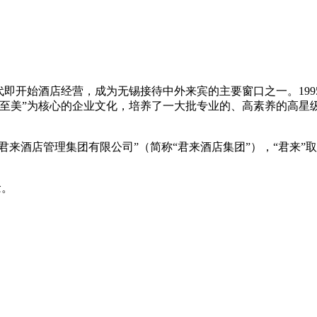
代即开始酒店经营，成为无锡接待中外来宾的主要窗口之一。19
、至美”为核心的企业文化，培养了一大批专业的、高素养的高星
无锡君来酒店管理集团有限公司”（简称“君来酒店集团”），“君
念。