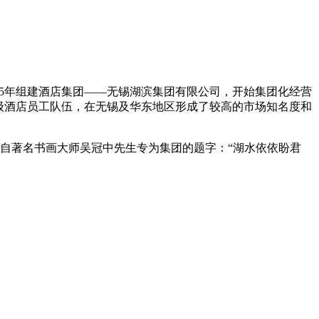
95年组建酒店集团——无锡湖滨集团有限公司，开始集团化经营
级酒店员工队伍，在无锡及华东地区形成了较高的市场知名度和
来”取自著名书画大师吴冠中先生专为集团的题字：“湖水依依盼君