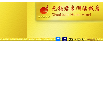
25 ~ 30℃
无锡天气