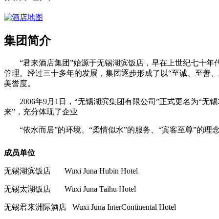
集团简介
“君来酒店集团”始源于无锡湖滨饭店，早在上世纪七十年
管理。经过三十多年的发展，集团逐步形成了以“至诚、至善
美誉度。
2006年9月1日，“无锡湖滨集团有限公司”正式更名为“
来”，充分体现了企业
“依水而居”的环境、“柔情似水”的服务、“宾客至尊”的理
成员单位
无锡湖滨饭店 Wuxi Juna Hubin Hotel
无锡太湖饭店 Wuxi Juna Taihu Hotel
无锡君来洲际酒店 Wuxi Juna InterContinental Hotel