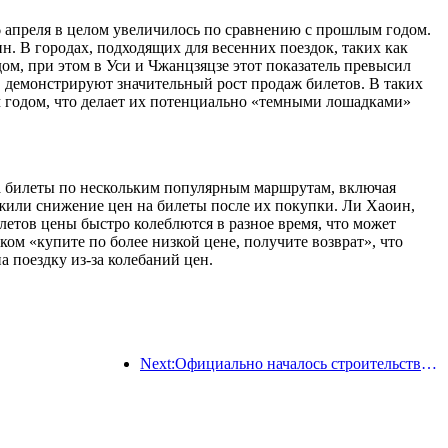
 6 апреля в целом увеличилось по сравнению с прошлым годом.
 В городах, подходящих для весенних поездок, таких как
ом, при этом в Уси и Чжанцзяцзе этот показатель превысил
 демонстрируют значительный рост продаж билетов. В таких
м годом, что делает их потенциально «темными лошадками»
на билеты по нескольким популярным маршрутам, включая
жили снижение цен на билеты после их покупки. Ли Хаоин,
етов цены быстро колеблются в разное время, что может
ом «купите по более низкой цене, получите возврат», что
а поездку из-за колебаний цен.
Next:Официально началось строительство жилого комплекса 'Сиань Цюйцзян Тайпинфан', общая площадь застройки которого составляет 137 000 квадратных метров.