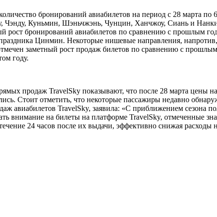
а количество бронирований авиабилетов на период с 28 марта по
Чэнду, Куньмин, Шэньчжэнь, Чунцин, Ханчжоу, Сиань и Нанкин.
ный рост бронирований авиабилетов по сравнению с прошлым год
 праздника Цинмин. Некоторые нишевые направления, напротив,
 отмечен заметный рост продаж билетов по сравнению с прошлы
ом году.
рямых продаж TravelSky показывают, что после 28 марта цены 
сь. Стоит отметить, что некоторые пассажиры недавно обнару
 авиабилетов TravelSky, заявила: «С приближением сезона пол
ть внимание на билеты на платформе TravelSky, отмеченные знак
течение 24 часов после их выдачи, эффективно снижая расходы н