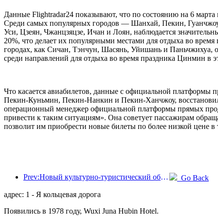
Данные Flightradar24 показывают, что по состоянию на 6 март
Среди самых популярных городов — Шанхай, Пекин, Гуанчжоу, 
Уси, Цзеян, Чжанцзяцзе, Ичан и Лоян, наблюдается значитель
20%, что делает их популярными местами для отдыха во время
городах, как Сичан, Тэнчун, Шасянь, Уйишань и Паньчжихуа,
среди направлений для отдыха во время праздника Цинмин в эт
Что касается авиабилетов, данные с официальной платформы п
Пекин-Куньмин, Пекин-Нанкин и Пекин-Ханчжоу, восстановили
операционный менеджер официальной платформы прямых продаж
привести к таким ситуациям». Она советует пассажирам обраща
позволит им приобрести новые билеты по более низкой цене в 
Prev:Новый культурно-туристический объект в центре Пекина, парк «Пиннакл», официально откроется в этом году.
Go Back
адрес: 1 - Я кольцевая дорога
Появились в 1978 году, Wuxi Juna Hubin Hotel.