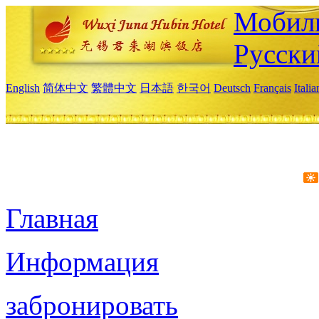
Мобиль
Русски
English
简体中文
繁體中文
日本語
한국어
Deutsch
Français
Itali
Главная
Информация
забронировать