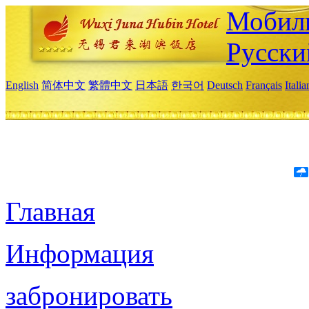
Мобиль
Русски
English
简体中文
繁體中文
日本語
한국어
Deutsch
Français
Itali
Главная
Информация
забронировать