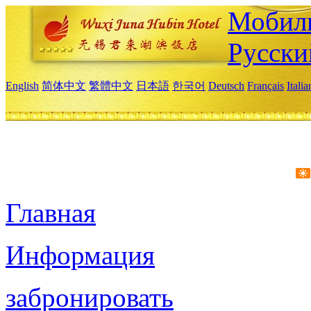
Мобиль
Русски
English
简体中文
繁體中文
日本語
한국어
Deutsch
Français
Itali
Главная
Информация
забронировать