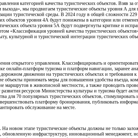
вления категорией качества туристических объектов. Взяв за от
и выхода», мы продвигаем туристические объекты уровня А для
ации туристической среды. В 2024 году в общей сложности 229
их объектов уровня 4А будут понижены в категории или отмене
тических объекта уровня 5А будут подвергнуты критике и исправ
ом «Классификация уровней качества туристических объектов»,
ту, культурной и туристической интеграции туристических объе
ления открытого управления. Классифицировать и ориентироват
ке онлайн-платформ туризма и платформ навигации, заранее ана
 дорожном движении на туристических объектах и требования к
е объекты принимать меры для повышения удобства въезда, комф
маршрутов в живописной местности, а также проводить проверк
азвития ресурсов Министерства культуры и туризма будет акти
тва для 70 популярных туристических объектов, стимулировать
овершенствовать платформу бронирования, публиковать информ
антировать обслуживание на месте.
ы. На новом этапе туристические объекты должны не только зало
е, обновленную инфраструктуру, инновационный менеджмент, но