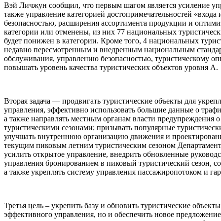
Вэй Личжун сообщил, что первым шагом является усиление упра
также управление категорией достопримечательностей «входа 
безопасностью, расширения ассортимента продукции и оптимиз
категории или отменены, из них 77 национальных туристическ
будет понижен в категории. Кроме того, 4 национальных турис
недавно пересмотренным и внедренным национальным стандарт
обслуживания, управлению безопасностью, туристическому опы
повышать уровень качества туристических объектов уровня А.
Вторая задача — продвигать туристические объекты для укреп
управления, эффективно использовать большие данные о трафи
а также направлять местным органам власти предупреждения о
туристическими сезонами; призывать популярные туристически
улучшать внутреннюю организацию движения и проектирование 
текущим пиковым летним туристическим сезоном Департамент р
усилить открытое управление, внедрить обновленные руководс
управления бронированием в пиковый туристический сезон, с
а также укреплять систему управления пассажиропотоком и гар
Третья цель – укрепить базу и обновить туристические объект
эффективного управления, но и обеспечить новое предложени