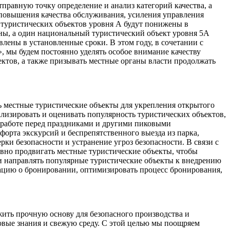
правную точку определение и анализ категорий качества, а
 повышения качества обслуживания, усиления управления
 туристических объектов уровня А будут понижены в
ны, а один национальный туристический объект уровня 5А
лены в установленные сроки. В этом году, в сочетании с
 мы будем постоянно уделять особое внимание качеству
ктов, а также призывать местные органы власти продолжать
ь местные туристические объекты для укрепления открытого
лизировать и оценивать популярность туристических объектов,
 работе перед праздниками и другими пиковыми
орта экскурсий и беспрепятственного выезда из парка,
и безопасности и устранение угроз безопасности. В связи с
вно продвигать местные туристические объекты, чтобы
 и направлять популярные туристические объекты к внедрению
ацию о бронировании, оптимизировать процесс бронирования,
жить прочную основу для безопасного производства и
вые знания и свежую среду. С этой целью мы поощряем