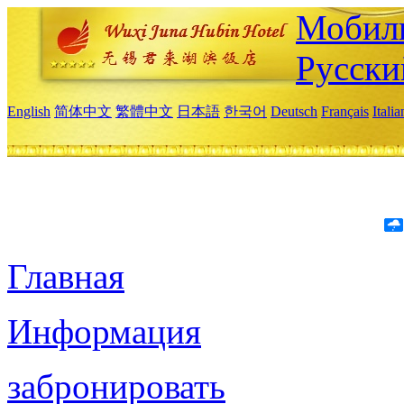
Мобиль
Русски
English
简体中文
繁體中文
日本語
한국어
Deutsch
Français
Itali
Главная
Информация
забронировать