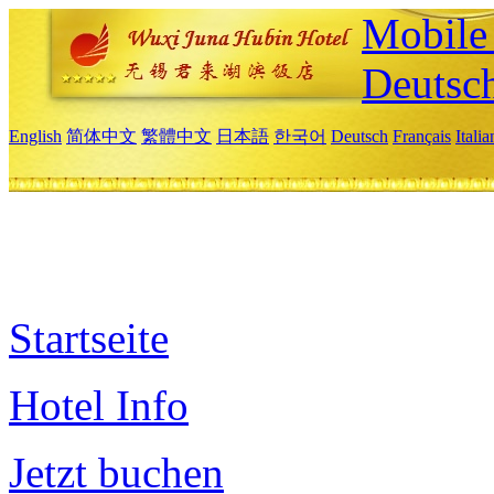
Mobile 
Deutsc
English
简体中文
繁體中文
日本語
한국어
Deutsch
Français
Itali
Startseite
Hotel Info
Jetzt buchen