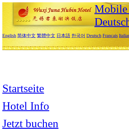
Mobile 
Deutsc
English
简体中文
繁體中文
日本語
한국어
Deutsch
Français
Itali
Startseite
Hotel Info
Jetzt buchen