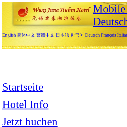
Mobile 
Deutsc
English
简体中文
繁體中文
日本語
한국어
Deutsch
Français
Itali
Startseite
Hotel Info
Jetzt buchen