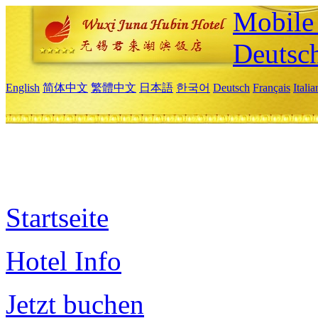
Mobile 
Deutsc
English
简体中文
繁體中文
日本語
한국어
Deutsch
Français
Itali
Startseite
Hotel Info
Jetzt buchen