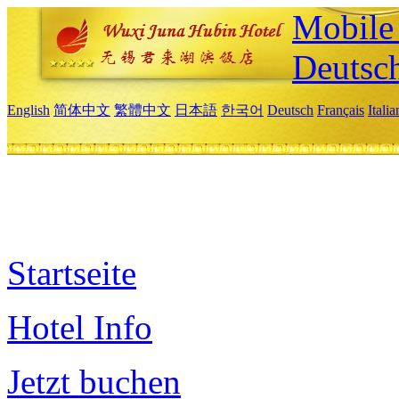
Mobile 
Deutsc
English
简体中文
繁體中文
日本語
한국어
Deutsch
Français
Itali
Startseite
Hotel Info
Jetzt buchen