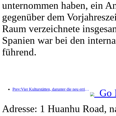
unternommen haben, ein An
gegenüber dem Vorjahreszeit
Raum verzeichnete insgesa
Spanien war bei den intern
führend.
Prev:Vier Kulturstätten, darunter die neu errichtete „Jinling Poetry Hall“ im malerischen Gebiet des Xuanwu-Sees in Nanjing, wurden offiziell eröffnet.
Go 
Adresse: 1 Huanhu Road, n