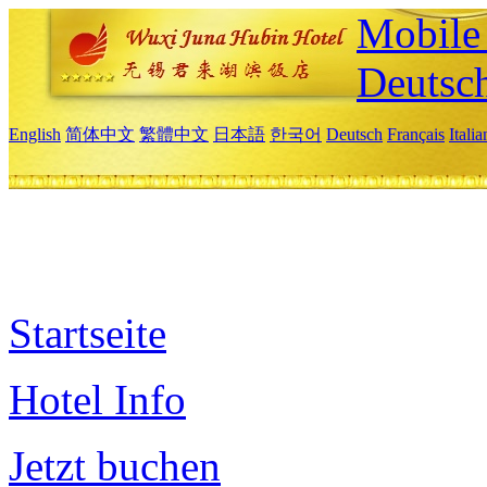
Mobile 
Deutsc
English
简体中文
繁體中文
日本語
한국어
Deutsch
Français
Itali
Startseite
Hotel Info
Jetzt buchen