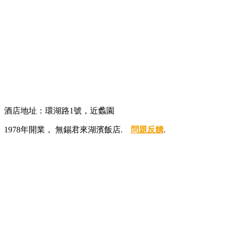
酒店地址：環湖路1號，近蠡園
1978年開業， 無錫君來湖濱飯店.
問題反饋
.