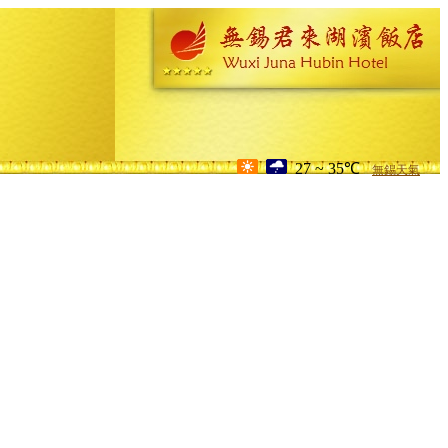
27 ~ 35℃
無錫天氣