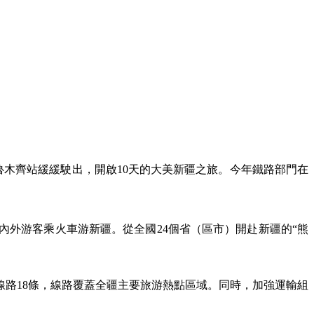
從烏魯木齊站緩緩駛出，開啟10天的大美新疆之旅。今年鐵路部門在
內外游客乘火車游新疆。從全國24個省（區市）開赴新疆的“熊
線路18條，線路覆蓋全疆主要旅游熱點區域。同時，加強運輸組