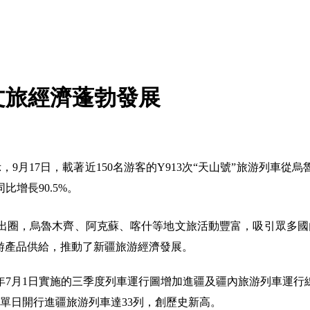
文旅經濟蓬勃發展
9月17日，載著近150名游客的Y913次“天山號”旅游列車
比增長90.5%。
出圈，烏魯木齊、阿克蘇、喀什等地文旅活動豐富，吸引眾多國
旅游產品供給，推動了新疆旅游經濟發展。
7月1日實施的三季度列車運行圖增加進疆及疆內旅游列車運行
疆單日開行進疆旅游列車達33列，創歷史新高。