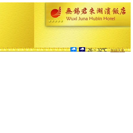
26 ~ 32℃
無錫天氣