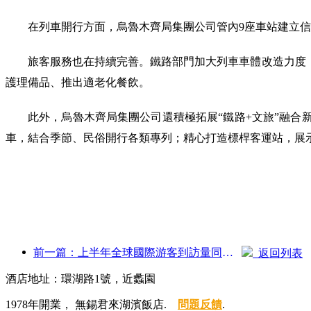
在列車開行方面，烏魯木齊局集團公司管內9座車站建立信
旅客服務也在持續完善。鐵路部門加大列車車體改造力度
護理備品、推出適老化餐飲。
此外，烏魯木齊局集團公司還積極拓展“鐵路+文旅”融合
車，結合季節、民俗開行各類專列；精心打造標桿客運站，展
前一篇：上半年全球國際游客到訪量同比增長5%
返回列表
酒店地址：環湖路1號，近蠡園
1978年開業， 無錫君來湖濱飯店.
問題反饋
.