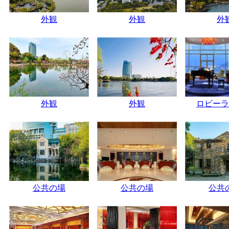
外観
外観
外
外観
外観
ロビーラ
公共の場
公共の場
公共