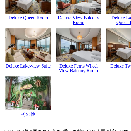
Deluxe Queen Room
Deluxe View Balcony
Deluxe La
Room
Queen
Deluxe Lake-view Suite
Deluxe Ferris Wheel
Deluxe Tw
View Balcony Room
その他