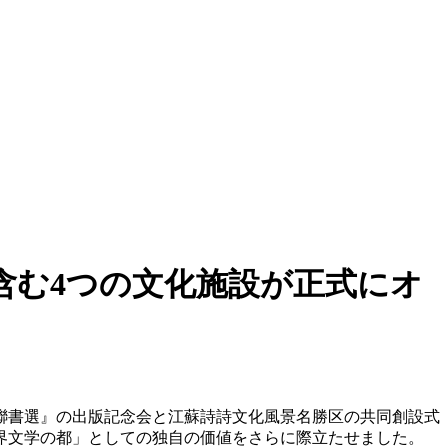
含む4つの文化施設が正式にオ
詩聯書選』の出版記念会と江蘇詩詩文化風景名勝区の共同創設式
界文学の都」としての独自の価値をさらに際立たせました。