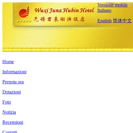
Versione mobile
Italiano
English
简体中文
Home
Informazioni
Prenota ora
Dotazioni
Foto
Notizia
Recensioni
Contatti