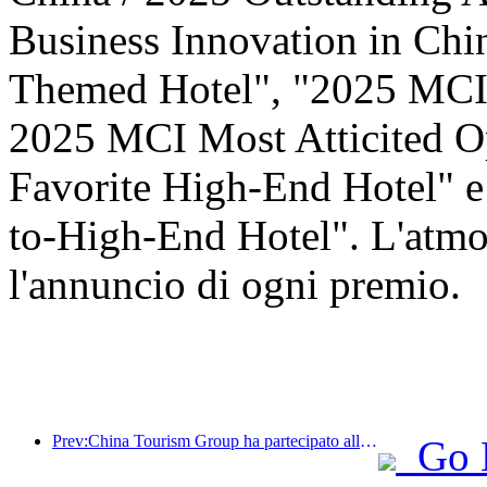
Business Innovation in Ch
Themed Hotel", "2025 MCI 
2025 MCI Most Atticited O
Favorite High-End Hotel" 
to-High-End Hotel". L'atmos
l'annuncio di ogni premio.
Prev:China Tourism Group ha partecipato alla China International Import Expo per otto anni consecutivi, firmando contratti per un valore di oltre 1 miliardo di dollari.
Go 