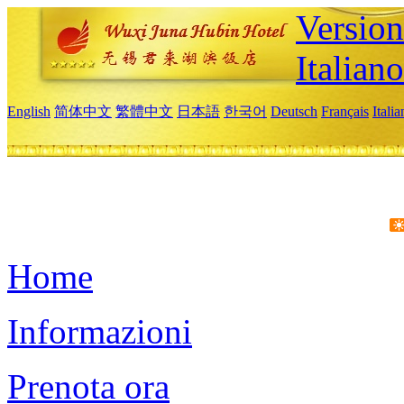
Version
Italiano
English
简体中文
繁體中文
日本語
한국어
Deutsch
Français
Itali
Home
Informazioni
Prenota ora