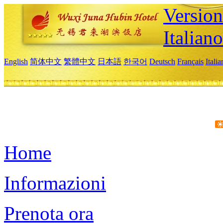
Version
Italiano
English
简体中文
繁體中文
日本語
한국어
Deutsch
Français
Itali
Home
Informazioni
Prenota ora