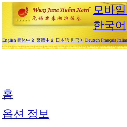
모바일
한국어
English
简体中文
繁體中文
日本語
한국어
Deutsch
Français
Itali
홈
옵션 정보