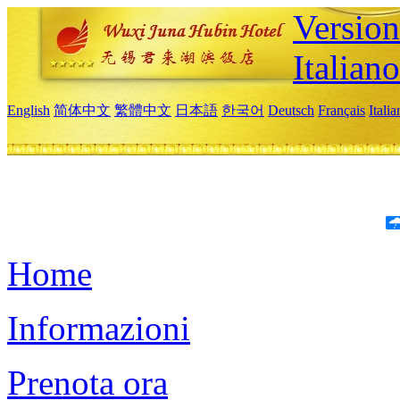
Version
Italiano
English
简体中文
繁體中文
日本語
한국어
Deutsch
Français
Itali
Home
Informazioni
Prenota ora