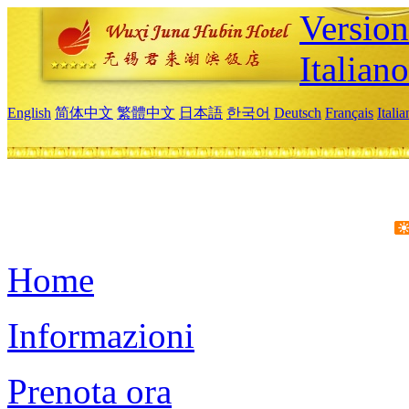
Version
Italiano
English
简体中文
繁體中文
日本語
한국어
Deutsch
Français
Itali
Home
Informazioni
Prenota ora