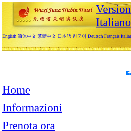
Version
Italiano
English
简体中文
繁體中文
日本語
한국어
Deutsch
Français
Itali
Home
Informazioni
Prenota ora