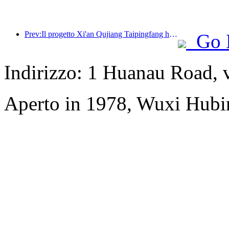
Prev:Il progetto Xi'an Qujiang Taipingfang ha ufficialmente preso il via, con un'area edificabile totale di 137.000 metri quadrati.
Go 
Indirizzo: 1 Huanau Road, 
Aperto in 1978, Wuxi Hubi