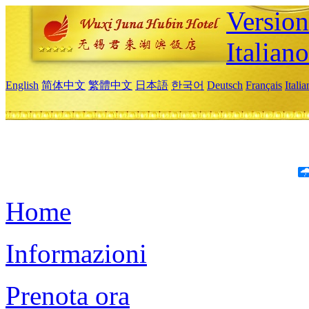
Version
Italiano
English
简体中文
繁體中文
日本語
한국어
Deutsch
Français
Itali
Home
Informazioni
Prenota ora