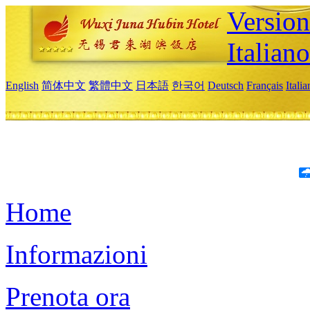
Version
Italiano
English
简体中文
繁體中文
日本語
한국어
Deutsch
Français
Itali
Home
Informazioni
Prenota ora