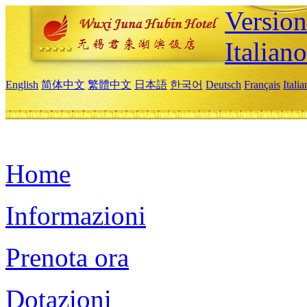
Version
Italiano
English
简体中文
繁體中文
日本語
한국어
Deutsch
Français
Itali
Home
Informazioni
Prenota ora
Dotazioni