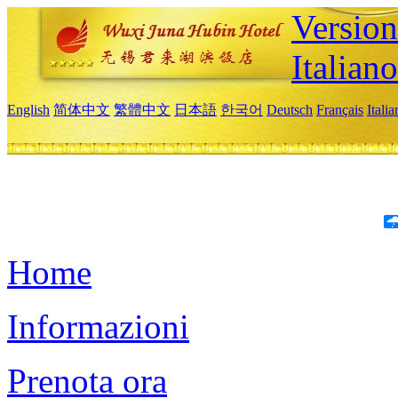
Version
Italiano
English
简体中文
繁體中文
日本語
한국어
Deutsch
Français
Itali
Home
Informazioni
Prenota ora