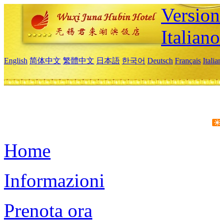
Version
Italiano
English
简体中文
繁體中文
日本語
한국어
Deutsch
Français
Itali
Home
Informazioni
Prenota ora