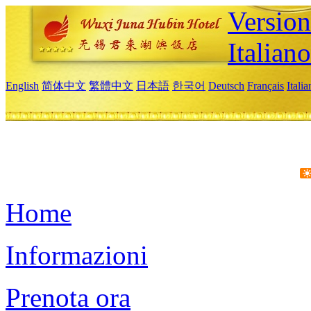
Version
Italiano
English
简体中文
繁體中文
日本語
한국어
Deutsch
Français
Itali
Home
Informazioni
Prenota ora