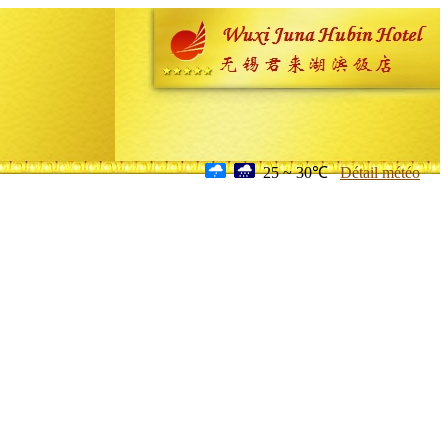
25 ~ 30℃
Détail météo