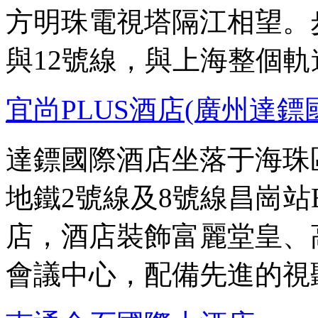
方明珠電視塔隔江相望。
與12號線，與上海整個
宜尚PLUS酒店(廣州達
達鏢國際酒店坐落于海珠
地鐵2號線及8號線昌崗
店，酒店裝飾富麗堂皇、
會議中心，配備先進的視